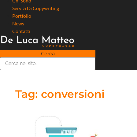
Chi Sono
Servizi Di Copywriting
Portfolio
News
Contatti
Cerca
Tag: conversioni