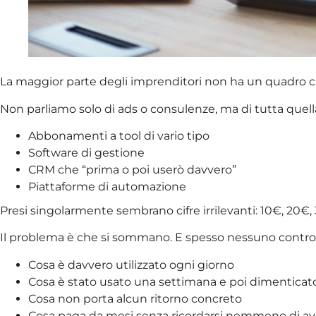
La maggior parte degli imprenditori non ha un quadro chia
Non parliamo solo di ads o consulenze, ma di tutta quel
Abbonamenti a tool di vario tipo
Software di gestione
CRM che “prima o poi userò davvero”
Piattaforme di automazione
Presi singolarmente sembrano cifre irrilevanti: 10€, 20€
Il problema è che si sommano. E spesso nessuno control
Cosa è davvero utilizzato ogni giorno
Cosa è stato usato una settimana e poi dimenticat
Cosa non porta alcun ritorno concreto
Cosa paga da mesi senza ricordarsi nemmeno di av