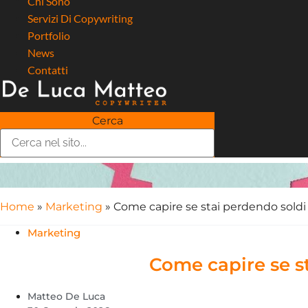
Chi Sono
Servizi Di Copywriting
Portfolio
News
Contatti
Cerca
Home
»
Marketing
»
Come capire se stai perdendo soldi
Marketing
Come capire se s
Matteo De Luca